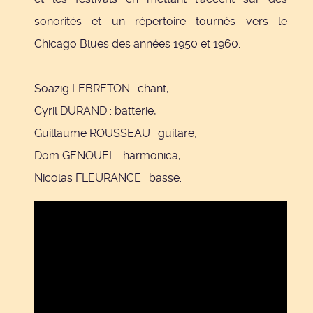
sonorités et un répertoire tournés vers le
Chicago Blues des années 1950 et 1960.
Soazig LEBRETON : chant,
Cyril DURAND : batterie,
Guillaume ROUSSEAU : guitare,
Dom GENOUEL : harmonica,
Nicolas FLEURANCE : basse.