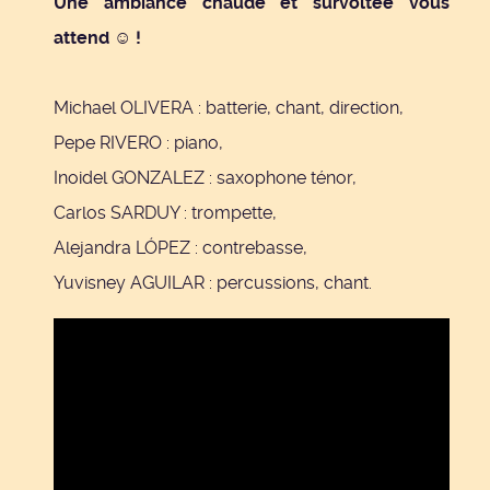
Une ambiance chaude et survoltée vous
attend ☺ !
Michael OLIVERA : batterie, chant, direction,
Pepe RIVERO : piano,
Inoidel GONZALEZ : saxophone ténor,
Carlos SARDUY : trompette,
Alejandra LÓPEZ : contrebasse,
Yuvisney AGUILAR : percussions, chant.