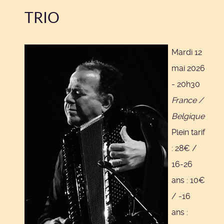
TRIO
Mardi 12
mai 2026
- 20h30
France /
Belgique
Plein tarif
: 28€ /
16-26
ans : 10€
/ -16
ans :